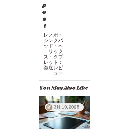
ビ
p
ゲ
o
s
ー
t
シ
レノボ・
ョ
シンクパ
ン
ッド・ヘ
リック
ス・タブ
レット：
徹底レビ
ュー
You May Also Like
3月 19, 2025