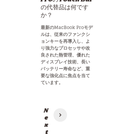
の代替品は何です
か？
最新のMacBook Proモデ
ルは、従来のファンクシ
ョンキーを再導入し、よ
り強力なプロセッサや改
良された熱管理、優れた
ディスプレイ技術、長い
バッテリー寿命など、重
要な強化点に焦点を当て
ています。
投
N
稿
e
x
ナ
t