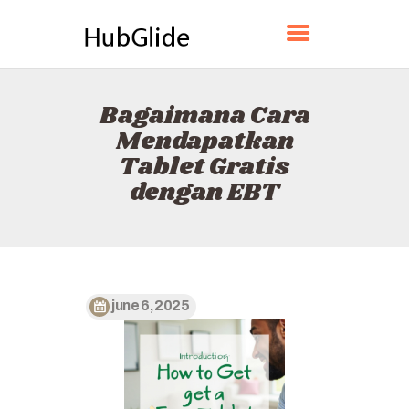
HUBGLIDE
Bagaimana Cara
BERANDA
Mendapatkan
TENTANG
Tablet Gratis
KONTAK
dengan EBT
KEBIJAKAN
BAHASA INDONESIA
june 6, 2025