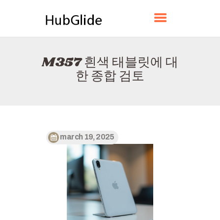
HUBGLIDE
M357 흰색 태블릿에 대
홈
한 종합 검토
소개
연락하다
정책
한국어
march 19, 2025